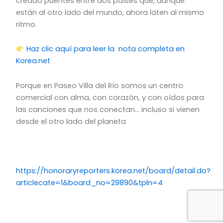
creado puentes entre dos países que, aunque
están al otro lado del mundo, ahora laten al mismo
ritmo.
Haz clic aquí para leer la nota completa en
Korea.net
Porque en Paseo Villa del Río somos un centro
comercial con alma, con corazón, y con oídos para
las canciones que nos conectan… incluso si vienen
desde el otro lado del planeta
https://honoraryreporters.korea.net/board/detail.do?
articlecate=1&board_no=29890&tpln=4