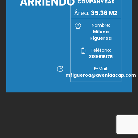
ARRIENDO
COMPANY SAS
Área:
35.36 M2
Nombre:
Milena
Figueroa
Teléfono:
3189515175
E-Mail:
mfigueroa@avenidacap.com