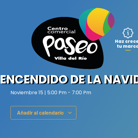
Ir
al
contenido
Haz crec
tu marc
ENCENDIDO DE LA NAVI
Noviembre 15
|
5:00 Pm
-
7:00 Pm
Añadir al calendario