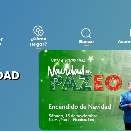
¿Cómo
er
Buscar
Asamb
a
llegar?
DAD