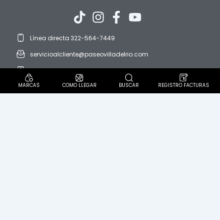
Línea directa 322-564-7449
servicioalcliente@paseovilladelrio.com
protedatos@paseovilladelrio.com
MARCAS
COMO LLEGAR
BUSCAR
REGISTRO FACTURAS
Horario: domingo a domingo. 8:00 AM a 9:00 PM
Diagonal 57 C Sur N° 62-60. Localidad Ciudad Bolívar
Politica Pet Friendly
PQR´S
Política de protección de datos personales
Aviso de privacidad
Términos y condiciones