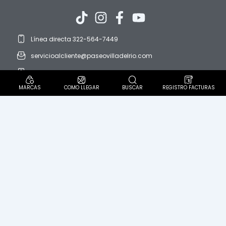
Línea directa 322-564-7449
servicioalcliente@paseovilladelrio.com
protedatos@paseovilladelrio.com
MARCAS
COMO LLEGAR
BUSCAR
REGISTRO FACTURAS
Horario: domingo a domingo. 8:00 AM a 9:00 PM
Diagonal 57 C Sur N° 62-60. Localidad Ciudad Bolívar
Politica Pet Friendly
PQR´S
Política de protección de datos personales
Aviso de privacidad
Términos y condiciones