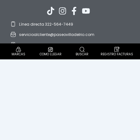
Línea directa 322-564-7449
servicioalcliente@paseovilladelrio.com
protedatos@paseovilladelrio.com
MARCAS
COMO LLEGAR
BUSCAR
REGISTRO FACTURAS
Horario: domingo a domingo. 8:00 AM a 9:00 PM
Diagonal 57 C Sur N° 62-60. Localidad Ciudad Bolívar
Politica Pet Friendly
PQR´S
Política de protección de datos personales
Aviso de privacidad
Términos y condiciones