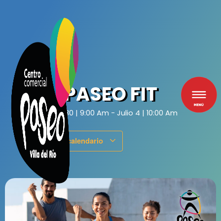
Ir
al
contenido
PASEO FIT
Junio 30
|
9:00 Am
-
Julio 4
|
10:00 Am
Añadir al calendario