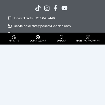
Línea directa 322-564-7449
servicioalcliente@paseovilladelrio.com
protedatos@paseovilladelrio.com
MARCAS
COMO LLEGAR
BUSCAR
REGISTRO FACTURAS
Horario: domingo a domingo. 8:00 AM a 9:00 PM
Diagonal 57 C Sur N° 62-60. Localidad Ciudad Bolívar
Politica Pet Friendly
PQR´S
Política de protección de datos personales
Aviso de privacidad
Términos y condiciones