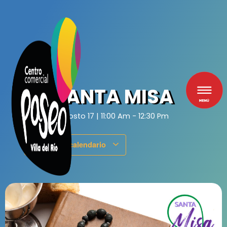
Ir
al
contenido
SANTA MISA
Agosto 17
|
11:00 Am
-
12:30 Pm
Añadir al calendario