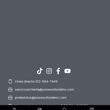
Línea directa 322-564-7449
servicioalcliente@paseovilladelrio.com
protedatos@paseovilladelrio.com
Horario: domingo a domingo. 8:00 AM a 9:00 PM