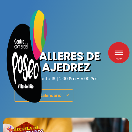
Ir
al
contenido
TALLERES DE
AJEDREZ
Agosto 16
|
2:00 Pm
-
5:00 Pm
Añadir al calendario