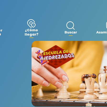
¿Cómo
er
Buscar
Asamb
a
llegar?