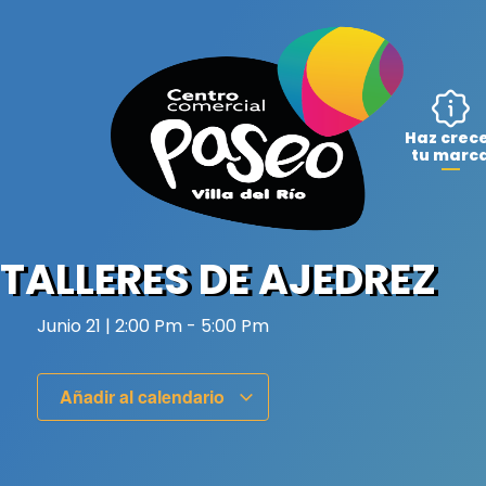
Ir
al
contenido
Haz crec
tu marc
TALLERES DE AJEDREZ
Junio 21
|
2:00 Pm
-
5:00 Pm
Añadir al calendario