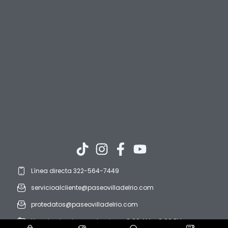
Línea directa 322-564-7449
servicioalcliente@paseovilladelrio.com
protedatos@paseovilladelrio.com
Horario: domingo a domingo. 8:00 AM a 9:00 PM