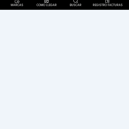
MARCAS
COMO LLEGAR
BUSCAR
REGISTRO FACTURAS
Diagonal 57 C Sur N° 62-60. Localidad Ciudad Bolívar
Politica Pet Friendly
PQR´S
Política de protección de datos personales
Aviso de privacidad
Términos y condiciones