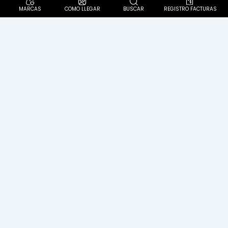
MARCAS
COMO LLEGAR
BUSCAR
REGISTRO FACTURAS
Diagonal 57 C Sur N° 62-60. Localidad Ciudad Bolívar
Politica Pet Friendly
PQR´S
Política de protección de datos personales
Aviso de privacidad
Términos y condiciones