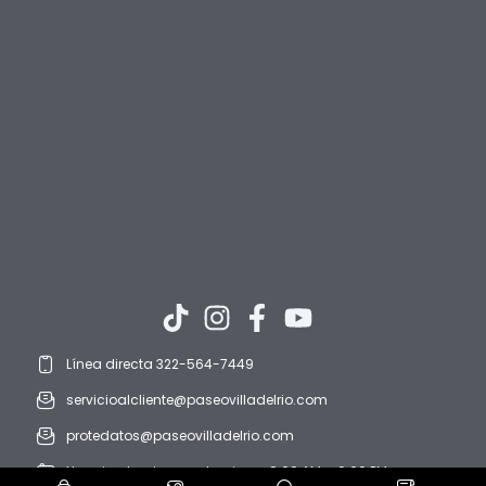
Línea directa 322-564-7449
servicioalcliente@paseovilladelrio.com
protedatos@paseovilladelrio.com
Horario: domingo a domingo. 8:00 AM a 9:00 PM