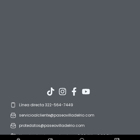
Línea directa 322-564-7449
servicioalcliente@paseovilladelrio.com
protedatos@paseovilladelrio.com
Horario: domingo a domingo. 8:00 AM a 9:00 PM