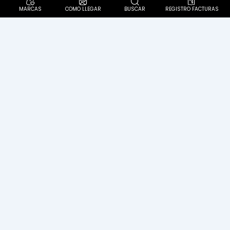
MARCAS
COMO LLEGAR
BUSCAR
REGISTRO FACTURAS
Diagonal 57 C Sur N° 62-60. Localidad Ciudad Bolívar
Politica Pet Friendly
PQR´S
Política de protección de datos personales
Aviso de privacidad
Términos y condiciones