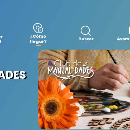
¿Cómo
er
Buscar
Asamb
a
llegar?
DADES