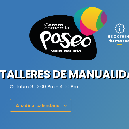
Ir
al
contenido
Haz crec
tu marc
TALLERES DE MANUALI
Octubre 8
|
2:00 Pm
-
4:00 Pm
Añadir al calendario