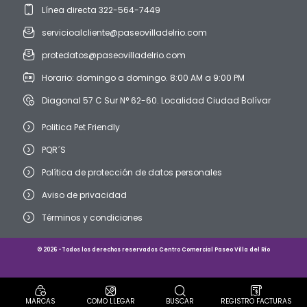
Línea directa 322-564-7449
servicioalcliente@paseovilladelrio.com
protedatos@paseovilladelrio.com
Horario: domingo a domingo. 8:00 AM a 9:00 PM
Diagonal 57 C Sur N° 62-60. Localidad Ciudad Bolívar
Politica Pet Friendly
PQR´S
Política de protección de datos personales
Aviso de privacidad
Términos y condiciones
© 2026 -Todos los derechos reservados Centro Comercial Paseo Villa del Río
MARCAS
COMO LLEGAR
BUSCAR
REGISTRO FACTURAS