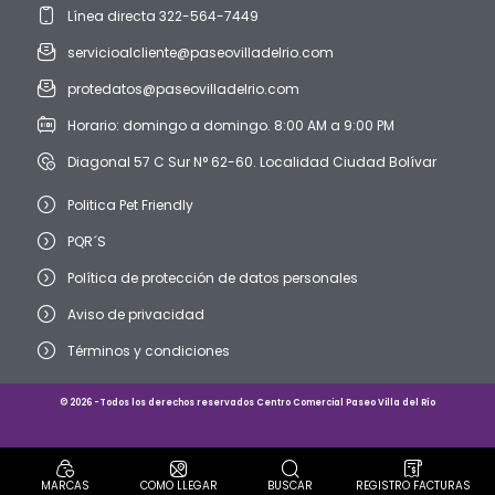
Línea directa 322-564-7449
servicioalcliente@paseovilladelrio.com
protedatos@paseovilladelrio.com
Horario: domingo a domingo. 8:00 AM a 9:00 PM
Diagonal 57 C Sur N° 62-60. Localidad Ciudad Bolívar
Politica Pet Friendly
PQR´S
Política de protección de datos personales
Aviso de privacidad
Términos y condiciones
© 2026 -Todos los derechos reservados Centro Comercial Paseo Villa del Río
MARCAS
COMO LLEGAR
BUSCAR
REGISTRO FACTURAS