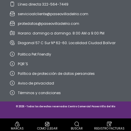
Línea directa 322-564-7449
servicioalcliente@paseovilladelrio.com
protedatos@paseovilladelrio.com
Horario: domingo a domingo. 8:00 AM a 9:00 PM
Diagonal 57 C Sur N° 62-60. Localidad Ciudad Bolívar
Politica Pet Friendly
PQR´S
Política de protección de datos personales
Aviso de privacidad
Términos y condiciones
© 2026 -Todos los derechos reservados Centro Comercial Paseo Villa del Río
MARCAS
COMO LLEGAR
BUSCAR
REGISTRO FACTURAS