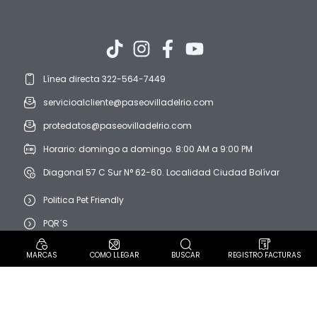
Línea directa 322-564-7449
servicioalcliente@paseovilladelrio.com
protedatos@paseovilladelrio.com
Horario: domingo a domingo. 8:00 AM a 9:00 PM
Diagonal 57 C Sur N° 62-60. Localidad Ciudad Bolívar
Politica Pet Friendly
PQR´S
Política de protección de datos personales
MARCAS
COMO LLEGAR
BUSCAR
REGISTRO FACTURAS
Aviso de privacidad
Términos y condiciones