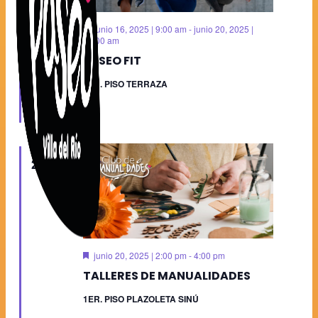
Destacado
junio 16, 2025 | 9:00 am
-
junio 20, 2025 |
10:00 am
PASEO FIT
3ER. PISO TERRAZA
VIE
20
Destacado
junio 20, 2025 | 2:00 pm
-
4:00 pm
TALLERES DE MANUALIDADES
1ER. PISO PLAZOLETA SINÚ