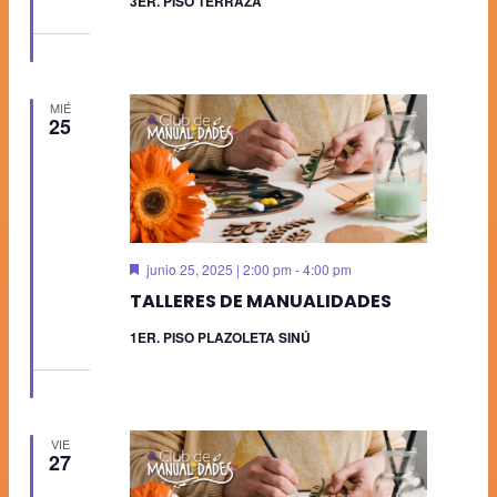
3ER. PISO TERRAZA
MIÉ
25
Destacado
junio 25, 2025 | 2:00 pm
-
4:00 pm
TALLERES DE MANUALIDADES
1ER. PISO PLAZOLETA SINÚ
VIE
27